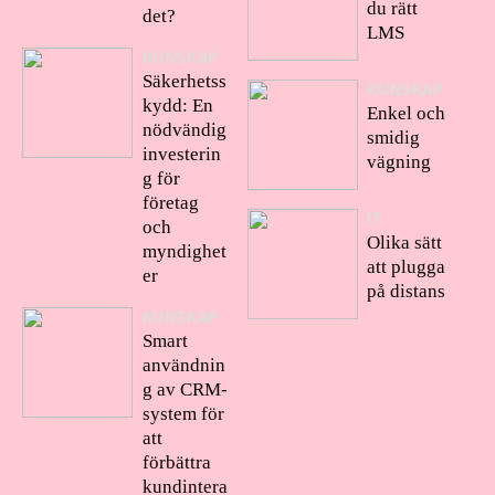
du rätt
det?
LMS
KUNSKAP
Säkerhetss
KUNSKAP
kydd: En
Enkel och
nödvändig
smidig
investerin
vägning
g för
företag
IT
och
Olika sätt
myndighet
att plugga
er
på distans
KUNSKAP
Smart
användnin
g av CRM-
system för
att
förbättra
kundintera