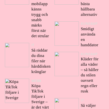
mobilapp
bästa
känns
hållbara
trygg och
alternativ
snabb
KUNSKAP
märks
Smidigt
först när
använda
det strular
en
handdator
IT
Så räddar
KUNSKAP
du dina
Kläder för
filer när
alla väder
hårddisken
– så håller
krånglar
du stilen
oavsett
WEBB
Köpa
regn eller
TikTok
rusk
följare i
IT
Sverige –
Så väljer
är det värt