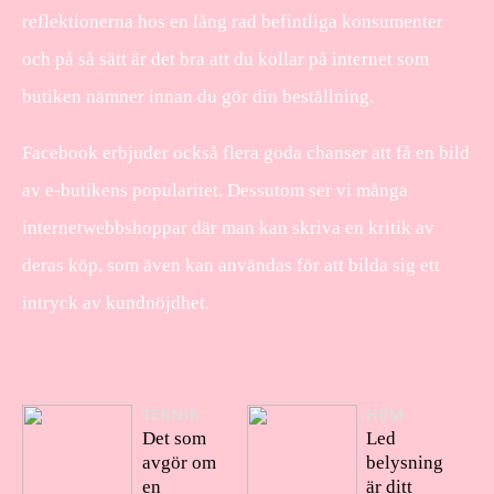
reflektionerna hos en lång rad befintliga konsumenter
och på så sätt är det bra att du kollar på internet som
butiken nämner innan du gör din beställning.
Facebook erbjuder också flera goda chanser att få en bild
av e-butikens popularitet. Dessutom ser vi många
internetwebbshoppar där man kan skriva en kritik av
deras köp, som även kan användas för att bilda sig ett
intryck av kundnöjdhet.
TEKNIK
HEM
Det som
Led
avgör om
belysning
en
är ditt