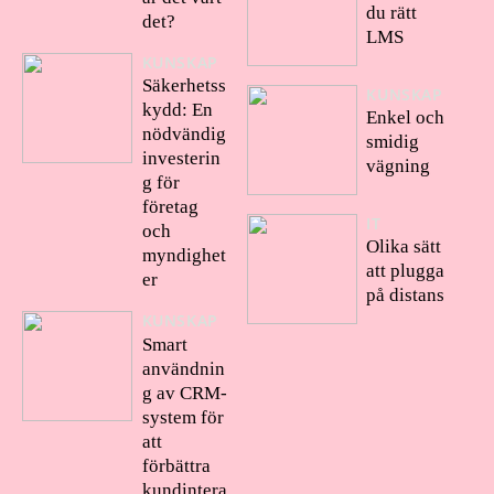
du rätt
det?
LMS
KUNSKAP
Säkerhetss
KUNSKAP
kydd: En
Enkel och
nödvändig
smidig
investerin
vägning
g för
företag
IT
och
Olika sätt
myndighet
att plugga
er
på distans
KUNSKAP
Smart
användnin
g av CRM-
system för
att
förbättra
kundintera