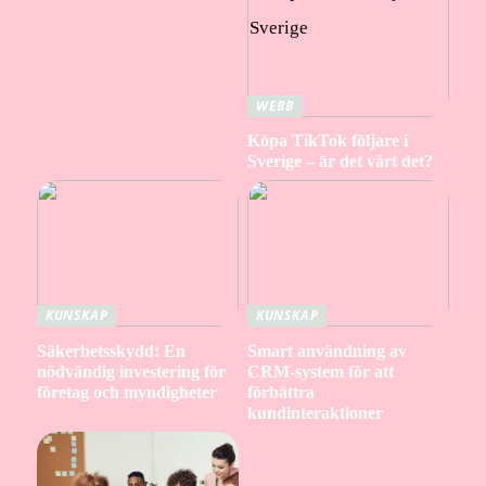
WEBB
Köpa TikTok följare i
Sverige – är det värt det?
KUNSKAP
KUNSKAP
Säkerhetsskydd: En
Smart användning av
nödvändig investering för
CRM-system för att
företag och myndigheter
förbättra
kundinteraktioner