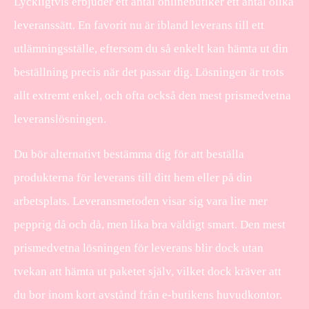
Lyckligtvis erbjuder ett antal onlinebutiker ett antal olika
leveranssätt. En favorit nu är ibland leverans till ett
utlämningsställe, eftersom du så enkelt kan hämta ut din
beställning precis när det passar dig. Lösningen är trots
allt extremt enkel, och ofta också den mest prismedvetna
leveranslösningen.
Du bör alternativt bestämma dig för att beställa
produkterna för leverans till ditt hem eller på din
arbetsplats. Leveransmetoden visar sig vara lite mer
pepprig då och då, men lika bra väldigt smart. Den mest
prismedvetna lösningen för leverans blir dock utan
tvekan att hämta ut paketet själv, vilket dock kräver att
du bor inom kort avstånd från e-butikens huvudkontor.