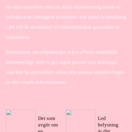
ett nära samarbete med ett antal onlineföretag sedan vi
introducerar företagens produkter, och tjänar in betalning
i det fall de användare vi vidarebefordrar genomför en
transaktion.
Information om erbjudanden och e-affärer underhålls
kontinuerligt, men vi ger ingen garanti mot ändringar
som kan ha genomförts sedan den senaste uppdateringen
av den visade informationen.
TEKNIK
HEM
Det som
Led
avgör om
belysning
en
är ditt