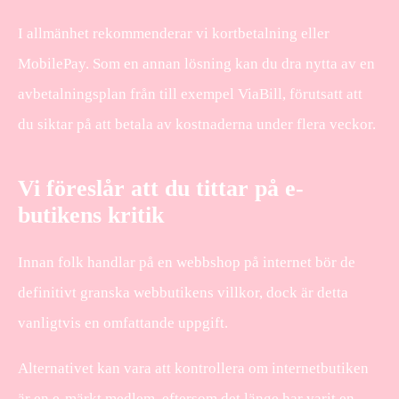
I allmänhet rekommenderar vi kortbetalning eller
MobilePay. Som en annan lösning kan du dra nytta av en
avbetalningsplan från till exempel ViaBill, förutsatt att
du siktar på att betala av kostnaderna under flera veckor.
Vi föreslår att du tittar på e-
butikens kritik
Innan folk handlar på en webbshop på internet bör de
definitivt granska webbutikens villkor, dock är detta
vanligtvis en omfattande uppgift.
Alternativet kan vara att kontrollera om internetbutiken
är en e-märkt medlem, eftersom det länge har varit en