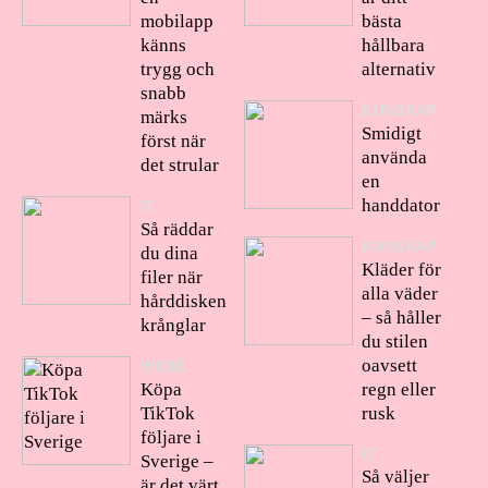
mobilapp
bästa
känns
hållbara
trygg och
alternativ
snabb
KUNSKAP
märks
Smidigt
först när
använda
det strular
en
handdator
IT
Så räddar
KUNSKAP
du dina
Kläder för
filer när
alla väder
hårddisken
– så håller
krånglar
du stilen
oavsett
WEBB
Köpa
regn eller
TikTok
rusk
följare i
IT
Sverige –
Så väljer
är det värt