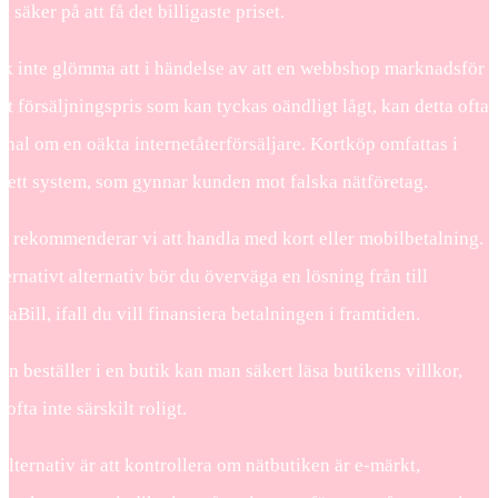
t säker på att få det billigaste priset.
ck inte glömma att i händelse av att en webbshop marknadsför
 ett försäljningspris som kan tyckas oändligt lågt, kan detta ofta
gnal om en oäkta internetåterförsäljare. Kortköp omfattas i
av ett system, som gynnar kunden mot falska nätföretag.
et rekommenderar vi att handla med kort eller mobilbetalning.
ternativt alternativ bör du överväga en lösning från till
aBill, ifall du vill finansiera betalningen i framtiden.
n beställer i en butik kan man säkert läsa butikens villkor,
ofta inte särskilt roligt.
 alternativ är att kontrollera om nätbutiken är e-märkt,