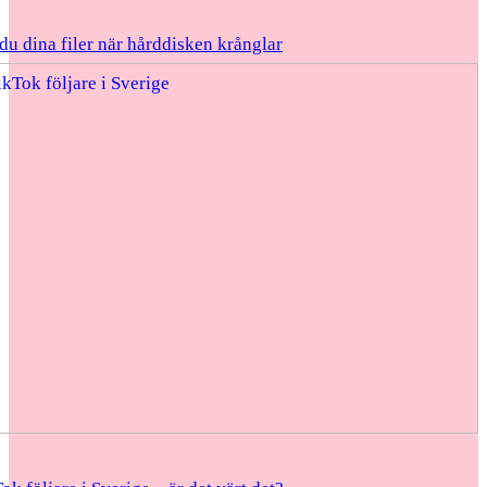
du dina filer när hårddisken krånglar