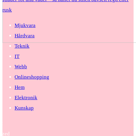
rusk
Mjukvara
Hårdvara
Teknik
IT
Webb
Onlineshopping
Hem
Elektronik
Kunskap
22
ized