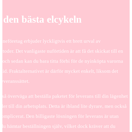
a den bästa elcykeln
neföretag erbjuder lyckligtvis ett brett urval av
toder. Det vanligaste nuförtiden är att få det skickat till en
 och sedan kan du bara titta förbi för de nyinköpta varorna
 tid. Fraktalternativet är därför mycket enkelt, liksom det
 leveranssättet.
så överväga att beställa paketet för leverans till din lägenhet
eller till din arbetsplats. Detta är ibland lite dyrare, men också
omplicerat. Den billigaste lösningen för leverans är utan
 du hämtar beställningen själv, vilket dock kräver att du