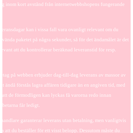
dig inom kort avstånd från internetwebbshopens fungerande
veransdagar kan i vissa fall vara ovanligt relevant om du
nvända paketet på några sekunder, så för det ändamålet är det
levant att du kontrollerar beräknad leveranstid för resp.
etag på webben erbjuder dag-till-dag leverans av massor av
ket ändå förstås lagra affären tidigare än en angiven tid, med
l att de förmodligen kan lyckas få varorna redo innan
betarna får ledigt.
handlare garanterar leverans utan betalning, men vanligtvis
ta att du beställer för ett visst belopp. Dessutom måste du