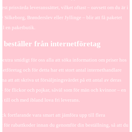
mest prisvärda leveranssättet, vilket oftast – oavsett om du är i
v Silkeborg, Brønderslev eller Jyllinge – blir att få paketet
till en paketbutik.
beställer från internetföretag
t extra smidigt för oss alla att söka information om priser hos
rnetföretag och för detta har ett stort antal internethandlare
gna att att skriva ut försäljningsvärdet på ett antal av deras
– för flickor och pojkar, såväl som för män och kvinnor – en
ch till och med ibland lova fri leverans.
ck fortfarande vara smart att jämföra upp till flera
r för rabattkoder innan du genomför din beställning, så att du