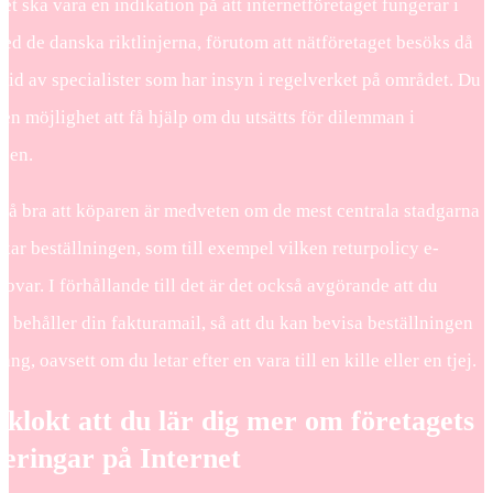
et ska vara en indikation på att internetföretaget fungerar i
ed de danska riktlinjerna, förutom att nätföretaget besöks då
l tid av specialister som har insyn i regelverket på området. Du
en möjlighet att få hjälp om du utsätts för dilemman i
sen.
kså bra att köparen är medveten om de mest centrala stadgarna
ar beställningen, som till exempel vilken returpolicy e-
lovar. I förhållande till det är det också avgörande att du
e behåller din fakturamail, så att du kan bevisa beställningen
ång, oavsett om du letar efter en vara till en kille eller en tjej.
 klokt att du lär dig mer om företagets
eringar på Internet