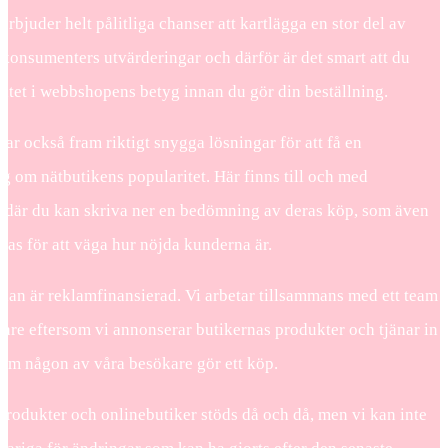
 erbjuder helt pålitliga chanser att kartlägga en stor del av
 konsumenters utvärderingar och därför är det smart att du
ätet i webbshopens betyg innan du gör din beställning.
ar också fram riktigt snygga lösningar för att få en
g om nätbutikens popularitet. Här finns till och med
g där du kan skriva ner en bedömning av deras köp, som även
as för att väga hur nöjda kunderna är.
dan är reklamfinansierad. Vi arbetar tillsammans med ett team
are eftersom vi annonserar butikernas produkter och tjänar in
 om någon av våra besökare gör ett köp.
produkter och onlinebutiker stöds då och då, men vi kan inte