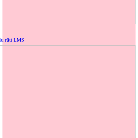
du rätt LMS