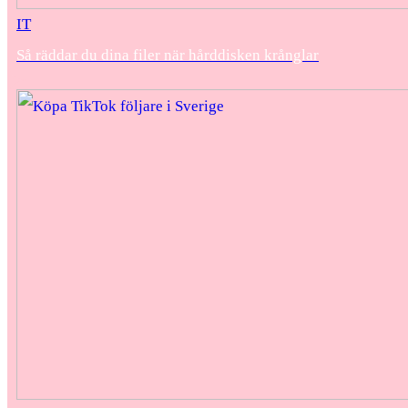
IT
Så räddar du dina filer när hårddisken krånglar