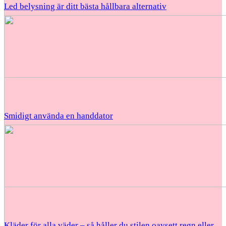
Led belysning är ditt bästa hållbara alternativ
Smidigt använda en handdator
Kläder för alla väder – så håller du stilen oavsett regn eller