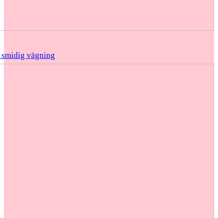
 smidig vägning