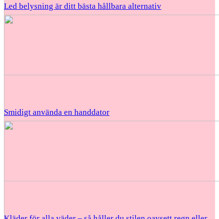
Led belysning är ditt bästa hållbara alternativ
Smidigt använda en handdator
Kläder för alla väder – så håller du stilen oavsett regn eller