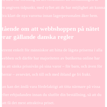
 en angiven tidpunkt, med syftet att de har möjlighet att kunna
 göra klart de nya varorna innan lagerpersonalen åker hem.
stående om att webbshoppen på nätet
erar gällande danska regler
extremt enkelt för människor att hitta de lägsta priserna i alla
å webben och därför har majoriteten av butikerna online har
gna att sänka prisnivån på sina varor – för barn, och även för
herrar – avsevärt, och till och med ibland ge fri frakt.
dan kan det ändå vara fördelaktigt att titta närmare på vissa
 efter erbjudanden innan du slutför din beställning, så att du
 att få det mest attraktiva priset.