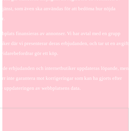
 tjänst, som även ska användas för att bedöma hur nöjda
är.
bplats finansieras av annonser. Vi har avtal med en grupp
tiker där vi presenterar deras erbjudanden, och tar ut en avgift
vidarebefordrar gör ett köp.
ande erbjudanden och internetbutiker uppdateras löpande, men
ärr inte garantera mot korrigeringar som kan ha gjorts efter
te uppdateringen av webbplatsens data.