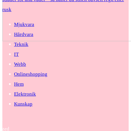
rusk
Mjukvara
Hårdvara
Teknik
IT
Webb
Onlineshopping
Hem
Elektronik
Kunskap
22
ized