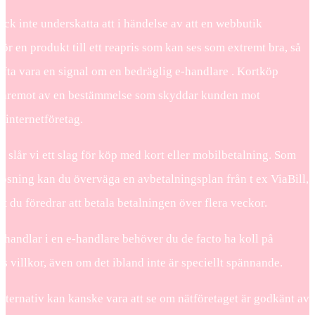
ck inte underskatta att i händelse av att en webbutik
r en produkt till ett reapris som kan ses som extremt bra, så
ofta vara en signal om en bedräglig e-handlare . Kortköp
däremot av en bestämmelse som skyddar kunden mot
 internetföretag.
t slår vi ett slag för köp med kort eller mobilbetalning. Som
ösning kan du överväga en avbetalningsplan från t ex ViaBill,
att du föredrar att betala betalningen över flera veckor.
 handlar i en e-handlare behöver du de facto ha koll på
s villkor, även om det ibland inte är speciellt spännande.
alternativ kan kanske vara att se om nätföretaget är godkänt av