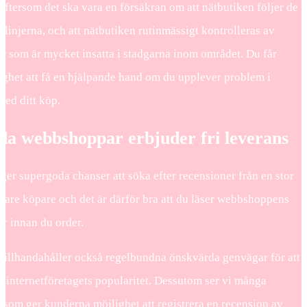
eftersom det ska vara en försäkran om att nätbutiken följer de
tlinjerna, och att nätbutiken rutinmässigt kontrolleras av
er som är mycket insatta i stadgarna inom området. Du får
ighet att få en hjälpande hand om du upplever problem i
ed ditt köp.
da webbshoppar erbjuder fri leverans
 ger supergoda chanser att söka efter recensioner från en stor
gare köpare och det är därför bra att du läser webbshoppens
r innan du order.
tillhandahåller också regelbundna önskvärda genvägar för att
 i internetföretagets popularitet. Dessutom ser vi många
 som ger kunderna möjlighet att registrera en recension av