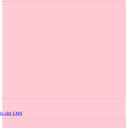
du rätt LMS