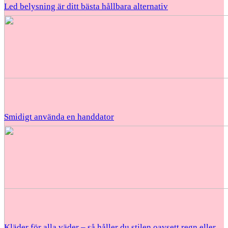
Led belysning är ditt bästa hållbara alternativ
Smidigt använda en handdator
Kläder för alla väder – så håller du stilen oavsett regn eller