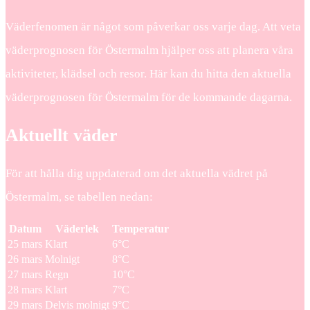
Väderfenomen är något som påverkar oss varje dag. Att veta
väderprognosen för Östermalm hjälper oss att planera våra
aktiviteter, klädsel och resor. Här kan du hitta den aktuella
väderprognosen för Östermalm för de kommande dagarna.
Aktuellt väder
För att hålla dig uppdaterad om det aktuella vädret på
Östermalm, se tabellen nedan:
Datum
Väderlek
Temperatur
25 mars
Klart
6°C
26 mars
Molnigt
8°C
27 mars
Regn
10°C
28 mars
Klart
7°C
29 mars
Delvis molnigt
9°C