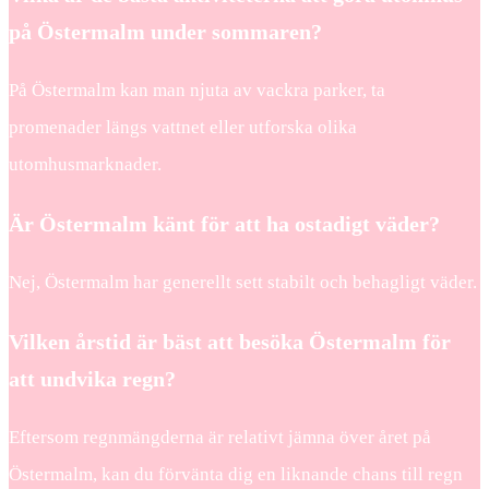
på Östermalm under sommaren?
På Östermalm kan man njuta av vackra parker, ta
promenader längs vattnet eller utforska olika
utomhusmarknader.
Är Östermalm känt för att ha ostadigt väder?
Nej, Östermalm har generellt sett stabilt och behagligt väder.
Vilken årstid är bäst att besöka Östermalm för
att undvika regn?
Eftersom regnmängderna är relativt jämna över året på
Östermalm, kan du förvänta dig en liknande chans till regn