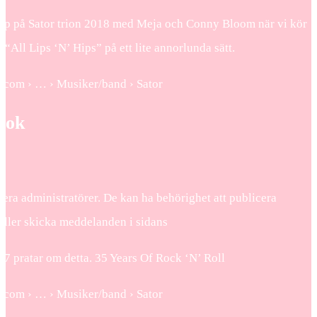
lipp på Sator trion 2018 med Meja och Conny Bloom när vi kör
 “All Lips ‘N’ Hips” på ett lite annorlunda sätt.
k.com › … › Musiker/band › Sator
ook
lera administratörer. De kan ha behörighet att publicera
eller skicka meddelanden i sidans
917 pratar om detta. 35 Years Of Rock ‘N’ Roll
k.com › … › Musiker/band › Sator