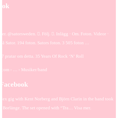
ook
öljer. @satorsweden. 󱙶. Följ. 󰟝. Inlägg · Om. Foton. Videor ·
 Sator. 194 foton. Sators foton. 3 505 foton …
917 pratar om detta. 35 Years Of Rock ‘N’ Roll
ok.com › … › Musiker/band
 Facebook
odex gig with Kent Norberg and Björn Clarin in the band took
in Borlänge. The set opened with “Tra… Visa mer.