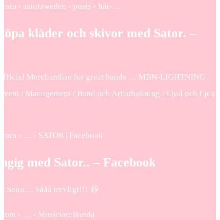
.com › satorsweden › posts › här-…
öpa kläder och skivor med Sator. –
– Official Merchandise for great bands … MBN-LIGHTNING
. Event / Management / Band och Artistbokning / Ljud och Ljus
k.com › … › SATOR | Facebook
ngig med Sator.. – Facebook
 Sator… Sååå trevligt!!! 😆
ok.com › … › Musician/Banda