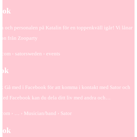
ook
a och personalen på Katalin för en toppenkväll igår! Vi lånar
sson från Zooparty
k.com › satorsweden › events
ook
ok Gå med i Facebook för att komma i kontakt med Sator och
Med Facebook kan du dela ditt liv med andra och…
.com › … › Musician/band › Sator
ook