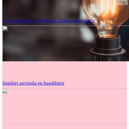
Led belysning är ditt bästa hållbara alternativ
Smidigt använda en handdator