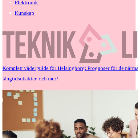
Elektronik
Kunskap
Komplett väderguide för Helsingborg: Prognoser för de närma
långtidsutsikter, och mer!