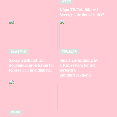
WEBB
Köpa TikTok följare i
Sverige – är det värt det?
KUNSKAP
KUNSKAP
Säkerhetsskydd: En
Smart användning av
nödvändig investering för
CRM-system för att
företag och myndigheter
förbättra
kundinteraktioner
WEBB