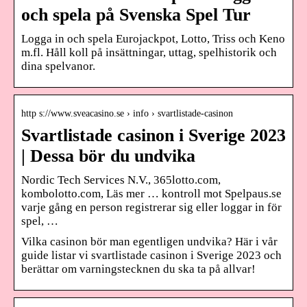
och spela på Svenska Spel Tur
Logga in och spela Eurojackpot, Lotto, Triss och Keno
m.fl. Håll koll på insättningar, uttag, spelhistorik och
dina spelvanor.
http s://www.sveacasino.se › info › svartlistade-casinon
Svartlistade casinon i Sverige 2023
| Dessa bör du undvika
Nordic Tech Services N.V., 365lotto.com,
kombolotto.com, Läs mer … kontroll mot Spelpaus.se
varje gång en person registrerar sig eller loggar in för
spel, …
Vilka casinon bör man egentligen undvika? Här i vår
guide listar vi svartlistade casinon i Sverige 2023 och
berättar om varningstecknen du ska ta på allvar!