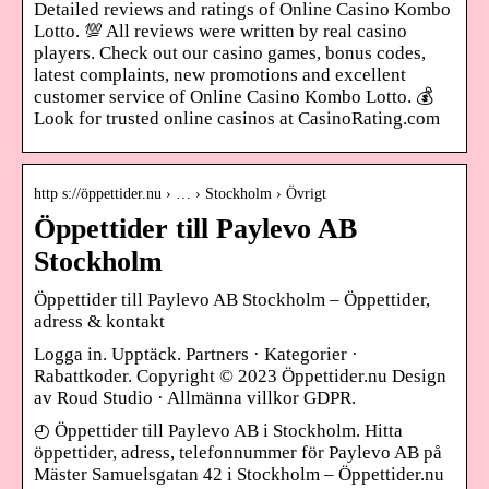
Detailed reviews and ratings of Online Casino Kombo
Lotto. 💯 All reviews were written by real casino
players. Check out our casino games, bonus codes,
latest complaints, new promotions and excellent
customer service of Online Casino Kombo Lotto. 💰
Look for trusted online casinos at CasinoRating.com
http s://öppettider.nu › … › Stockholm › Övrigt
Öppettider till Paylevo AB
Stockholm
Öppettider till Paylevo AB Stockholm – Öppettider,
adress & kontakt
Logga in. Upptäck. Partners · Kategorier ·
Rabattkoder. Copyright © 2023 Öppettider.nu Design
av Roud Studio · Allmänna villkor GDPR.
◴ Öppettider till Paylevo AB i Stockholm. Hitta
öppettider, adress, telefonnummer för Paylevo AB på
Mäster Samuelsgatan 42 i Stockholm – Öppettider.nu