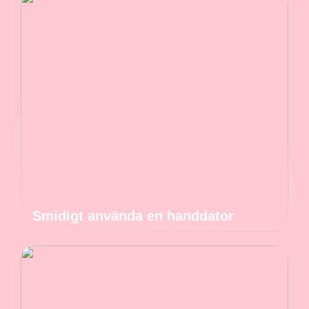
Smidigt använda en handdator