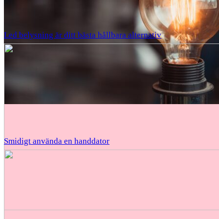
Led belysning är ditt bästa hållbara alternativ
Smidigt använda en handdator