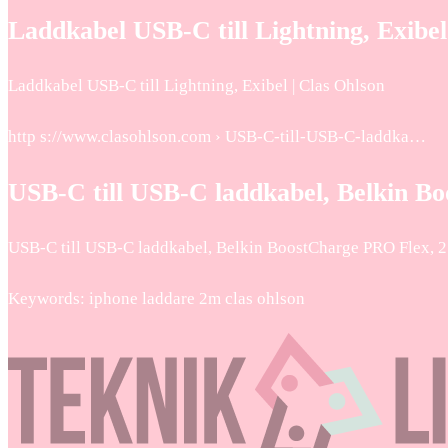
Laddkabel USB-C till Lightning, Exibel
Laddkabel USB-C till Lightning, Exibel | Clas Ohlson
http s://www.clasohlson.com › USB-C-till-USB-C-laddka…
USB-C till USB-C laddkabel, Belkin 
USB-C till USB-C laddkabel, Belkin BoostCharge PRO Flex, 2
Keywords: iphone laddare 2m clas ohlson