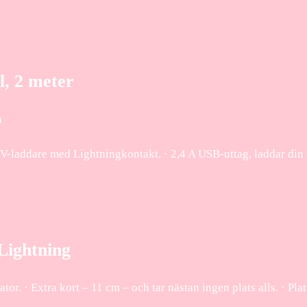
n
l, 2 meter
n
0 V-laddare med Lightningkontakt. · 2,4 A USB-uttag, laddar din 
Lightning
r. · Extra kort – 11 cm – och tar nästan ingen plats alls. · Pla