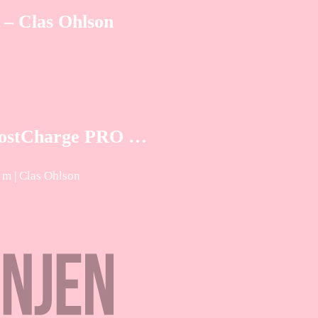
 – Clas Ohlson
BoostCharge PRO …
 m | Clas Ohlson