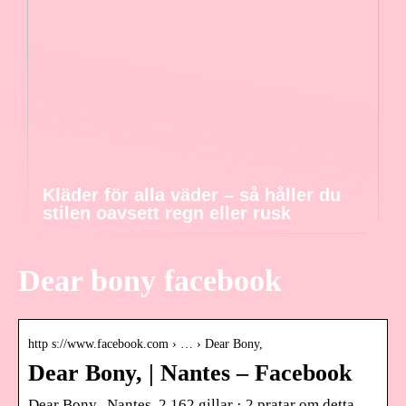
Kläder för alla väder – så håller du
stilen oavsett regn eller rusk
Dear bony facebook
http s://www.facebook.com › … › Dear Bony,
Dear Bony, | Nantes – Facebook
Dear Bony,, Nantes. 2 162 gillar · 2 pratar om detta.