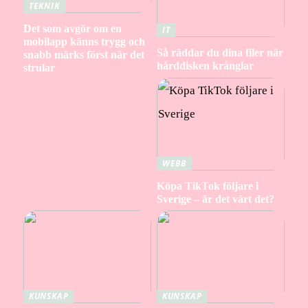
TEKNIK
Det som avgör om en
IT
mobilapp känns trygg och
Så räddar du dina filer när
snabb märks först när det
hårddisken krånglar
strular
WEBB
Köpa TikTok följare i
Sverige – är det värt det?
KUNSKAP
KUNSKAP