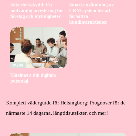
Säkerhetsskydd: En
Smart användning av
nödvändig investering för
CRM-system för att
företag och myndigheter
förbättra
kundinteraktioner
WEBB
Maximera din digitala
potential
Komplett väderguide för Helsingborg: Prognoser för de
närmaste 14 dagarna, långtidsutsikter, och mer!